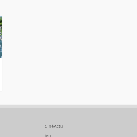
CinéActu
Jeu