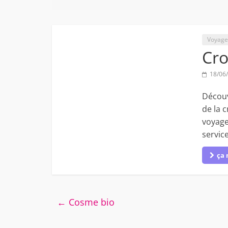
Voyage
Cro
18/06
Découv
de la c
voyage
service
ça 
←
Cosme bio