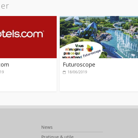
mer
.com
Futuroscope
019
18/06/2019
News
Pratique & utile