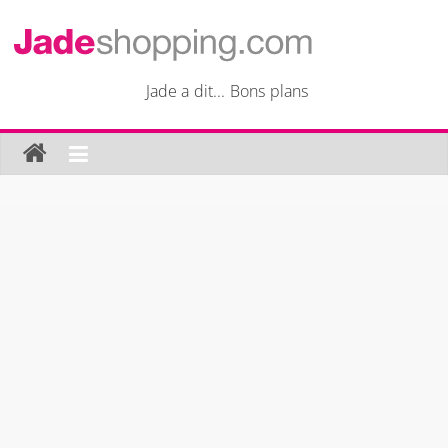
Passer
au
Jade
contenu
Jade a dit... Bons plans
Shopping
Jade
a
dit…
Bons
plans