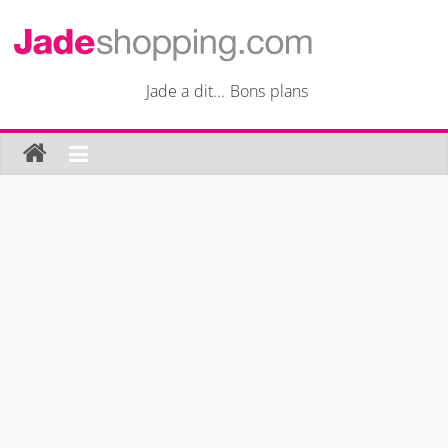
Passer
au
Jade
contenu
Jade a dit... Bons plans
Shopping
Jade
a
dit…
Bons
plans