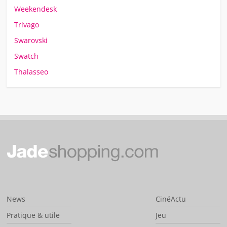
Weekendesk
Trivago
Swarovski
Swatch
Thalasseo
News
CinéActu
Pratique & utile
Jeu