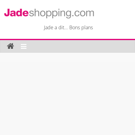
Passer
au
Jade
contenu
Jade a dit... Bons plans
Shopping
Jade
a
dit…
Bons
plans